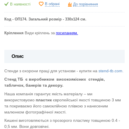
В обрані
В наявності
До порівняння
Код - ОП174. Загальний розмір - 330х124 см.
Кріплення
Види кріплень за
посиланням.
Опис
Стенди з охорони праці для установи - купити на
stend-tb.com.
Стенд ТБ
є виробником
високоякісних
стендів,
табличок, банерів та декору.
Наша компанія гарантує якість матеріалу – ми
використовуємо
пластик
європейської якості
товщиною 3 мм
та покриваємо його самоклійною плівкою з нанесеним
малюнком фотографічної якості.
Кишені виготовляються з прозорого пластику товщиною 0.4 -
0,5 мм. Вони довговічні.