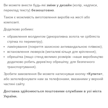
Ви можете внести будь-які
зміни у дизайн
(колір, надписи,
переклад тексту)
безкоштовно
.
Також є можливість виготовлення виробів на жесті або
композиті.
Додатково робимо:
обрамлення молдингом (декоративна золота чи срібляста
стрічка по периметру);
ламінування (покриття захисною антивандальною плівкою);
встановлення люверсів (металеві кільця для кріплення);
обрешітка (якщо стенд великих розмірів –наше виробництво
додатково робить дерев’яну обрешітку, для безпечного
транспортування).
Зробити замовлення Ви можете натиснувши кнопку
«Купити»
,
або зателефонувати нам за телефонами, вказаними у верхній
частині сайту.
Доставка здійснюється поштовими службами в усі міста
України.
Стенди з охорони праці для установи