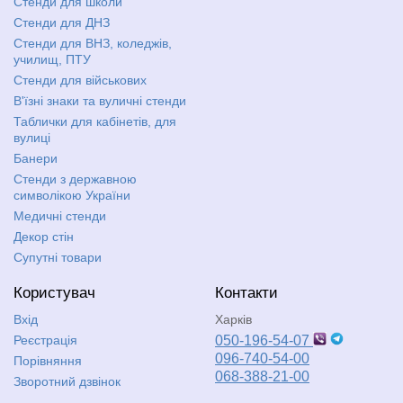
Стенди для школи
Стенди для ДНЗ
Стенди для ВНЗ, коледжів,
училищ, ПТУ
Стенди для військових
В'їзні знаки та вуличні стенди
Таблички для кабінетів, для
вулиці
Банери
Стенди з державною
символікою України
Медичні стенди
Декор стін
Супутні товари
Користувач
Контакти
Вхід
Харків
Реєстрація
050-196-54-07
096-740-54-00
Порівняння
068-388-21-00
Зворотний дзвінок