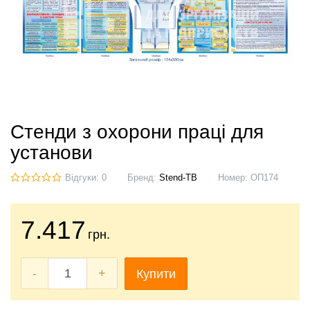
Стенди з охорони праці для
установи
Відгуки: 0
Бренд:
Stend-TB
Номер:
ОП174
7.417
грн.
-
+
Купити