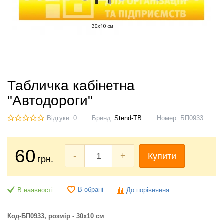
Табличка кабінетна
"Автодороги"
Відгуки: 0
Бренд:
Stend-TB
Номер:
БП0933
60
-
+
Купити
грн.
В обрані
В наявності
До порівняння
Код-БП0933
, розмір - 30х10 см