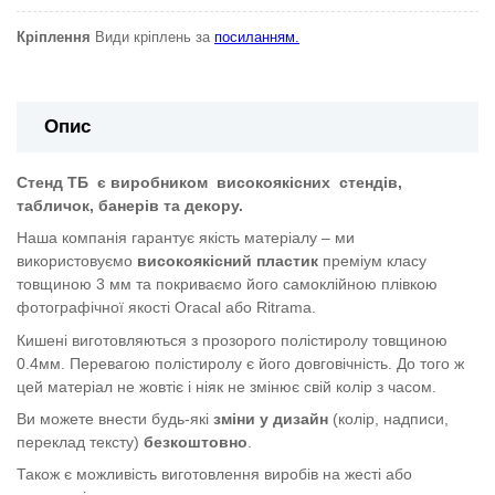
Кріплення
Види кріплень за
посиланням.
Опис
Стенд ТБ
є виробником
високоякісних
стендів,
табличок, банерів та декору.
Наша компанія гарантує якість матеріалу – ми
використовуємо
високоякісний пластик
преміум класу
товщиною 3 мм та покриваємо його самоклійною плівкою
фотографічної якості Oracal або Ritrama.
Кишені виготовляються з прозорого полістиролу товщиною
0.4мм. Перевагою полістиролу є його довговічність. До того ж
цей матеріал не жовтіє і ніяк не змінює свій колір з часом.
Ви можете внести будь-які
зміни у дизайн
(колір, надписи,
переклад тексту)
безкоштовно
.
Також є можливість виготовлення виробів на жесті або