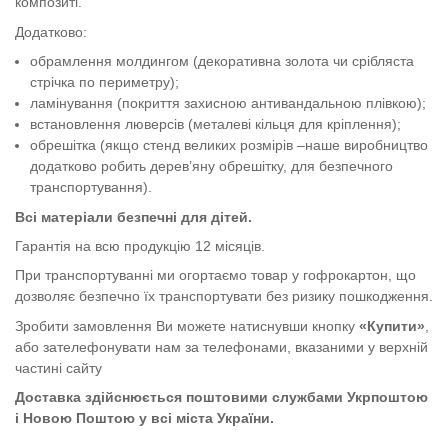
композиті.
Додатково:
обрамлення молдингом (декоративна золота чи срібляста
стрічка по периметру);
ламінування (покриття захисною антивандальною плівкою);
встановлення люверсів (металеві кільця для кріплення);
обрешітка (якщо стенд великих розмірів –наше виробництво
додатково робить дерев’яну обрешітку, для безпечного
транспортування).
Всі матеріали безпечні для дітей.
Гарантія на всю продукцію 12 місяців.
При транспортуванні ми огортаємо товар у гофрокартон, що
дозволяє безпечно їх транспортувати без ризику пошкодження.
Зробити замовлення Ви можете натиснувши кнопку
«Купити»
,
або зателефонувати нам за телефонами, вказаними у верхній
частині сайту
Доставка здійснюється поштовими службами Укрпоштою
і Новою Поштою у всі міста України.