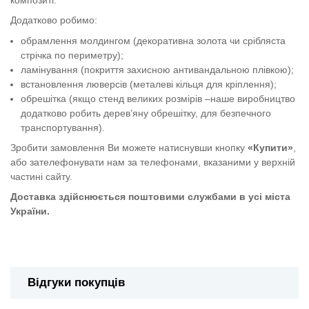
Додатково робимо:
обрамлення молдингом (декоративна золота чи срібляста
стрічка по периметру);
ламінування (покриття захисною антивандальною плівкою);
встановлення люверсів (металеві кільця для кріплення);
обрешітка (якщо стенд великих розмірів –наше виробництво
додатково робить дерев’яну обрешітку, для безпечного
транспортування).
Зробити замовлення Ви можете натиснувши кнопку
«Купити»
,
або зателефонувати нам за телефонами, вказаними у верхній
частині сайту.
Доставка здійснюється поштовими службами в усі міста
України.
Табличка "Місце для куріння"
Відгуки покупців