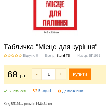
Табличка "Місце для куріння"
Відгуки: 0
Бренд:
Stend-TB
Номер:
БП1951
68
-
+
Купити
грн.
В обрані
В наявності
До порівняння
Код-БП1951
, розмір 14,8х21 см