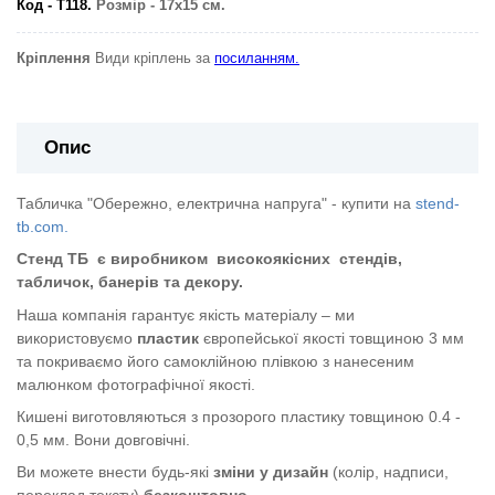
Код - Т118.
Розмір - 17х15 см.
Кріплення
Види кріплень за
посиланням.
Опис
Табличка "Обережно, електрична напруга" - купити на
stend-
tb.com.
Стенд ТБ
є виробником
високоякісних
стендів,
табличок, банерів та декору.
Наша компанія гарантує якість матеріалу – ми
використовуємо
пластик
європейської якості
товщиною 3 мм
та покриваємо його самоклійною плівкою з нанесеним
малюнком фотографічної якості.
Кишені виготовляються з прозорого пластику товщиною 0.4 -
0,5 мм. Вони довговічні.
Ви можете внести будь-які
зміни у дизайн
(колір, надписи,