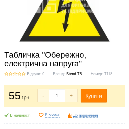
Табличка "Обережно,
електрична напруга"
Відгуки: 0
Бренд:
Stend-TB
Номер:
Т118
55
-
+
Купити
грн.
В обрані
В наявності
До порівняння