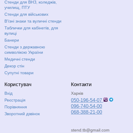
Стенди для ВНЗ, коледжів,
училищ, ПТУ
Стенди для військових
В'їзні знаки та вуличні стенди
Таблички для кабінетів, для
вулиці
Банери
Стенди з державною
символікою України
Медичні стенди
Декор стін
Супутні товари
Користувач
Контакти
Вхід
Харків
Реєстрація
050-196-54-07
096-740-54-00
Порівняння
068-388-21-00
Зворотний дзвінок
stend.tb@gmail.com