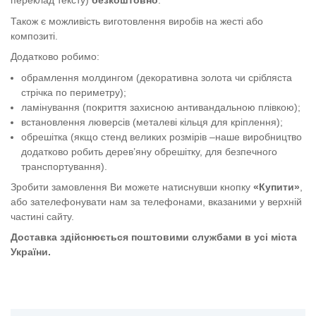
переклад тексту)
безкоштовно
.
Також є можливість виготовлення виробів на жесті або
композиті.
Додатково робимо:
обрамлення молдингом (декоративна золота чи срібляста
стрічка по периметру);
ламінування (покриття захисною антивандальною плівкою);
встановлення люверсів (металеві кільця для кріплення);
обрешітка (якщо стенд великих розмірів –наше виробництво
додатково робить дерев’яну обрешітку, для безпечного
транспортування).
Зробити замовлення Ви можете натиснувши кнопку
«Купити»
,
або зателефонувати нам за телефонами, вказаними у верхній
частині сайту.
Доставка здійснюється поштовими службами в усі міста
України.
Табличка "Обережно, електрична напруга"