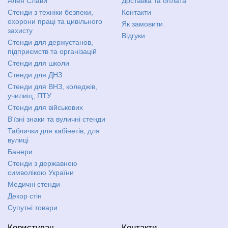
Алея Слави
Доставка та оплата
Стенди з техніки безпеки,
Контакти
охорони праці та цивільного
Як замовити
захисту
Відгуки
Стенди для держустанов,
підприємств та організацій
Стенди для школи
Стенди для ДНЗ
Стенди для ВНЗ, коледжів,
училищ, ПТУ
Стенди для військових
В'їзні знаки та вуличні стенди
Таблички для кабінетів, для
вулиці
Банери
Стенди з державною
символікою України
Медичні стенди
Декор стін
Супутні товари
Користувач
Контакти