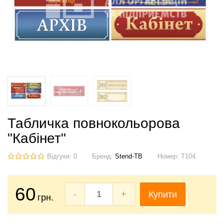
Табличка повнокольорова
"Кабінет"
Відгуки: 0
Бренд:
Stend-TB
Номер:
Т104
60
-
+
Купити
грн.