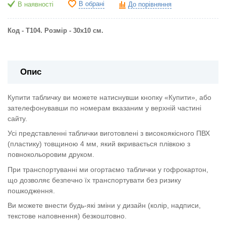
В обрані
В наявності
До порівняння
Код - Т104. Розмір - 30х10 см.
Опис
Купити табличку ви можете натиснувши кнопку «Купити», або
зателефонувавши по номерам вказаним у верхній частині
сайту.
Усі представленні таблички виготовлені з високоякісного ПВХ
(пластику) товщиною 4 мм, який вкривається плівкою з
повнокольоровим друком.
При транспортуванні ми огортаємо таблички у гофрокартон,
що дозволяє безпечно їх транспортувати без ризику
пошкодження.
Ви можете внести будь-які зміни у дизайн (колір, надписи,
текстове наповнення) безкоштовно.