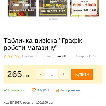
Табличка-вивіска "Графік
роботи магазину"
Відгуки: 0
Бренд:
Stend-TB
Номер:
БП1017
265
-
+
Купити
грн.
В обрані
В наявності
До порівняння
Код-БП1017
, розмір - 100х100 см