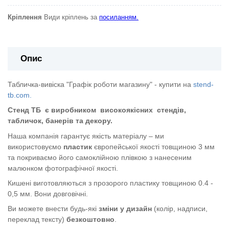
Кріплення
Види кріплень за
посиланням.
Опис
Табличка-вивіска "Графік роботи магазину" - купити на
stend-
tb.com.
Стенд ТБ
є виробником
високоякісних
стендів,
табличок, банерів та декору.
Наша компанія гарантує якість матеріалу – ми
використовуємо
пластик
європейської якості
товщиною 3 мм
та покриваємо його самоклійною плівкою з нанесеним
малюнком фотографічної якості.
Кишені виготовляються з прозорого пластику товщиною 0.4 -
0,5 мм. Вони довговічні.
Ви можете внести будь-які
зміни у дизайн
(колір, надписи,
переклад тексту)
безкоштовно
.