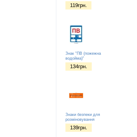
119
грн.
Знак "ПВ (пожежна
водойма)"
134
грн.
Знаки безпеки для
розміновування
139
грн.