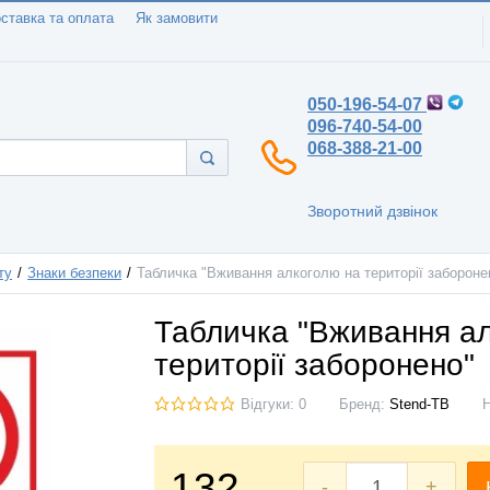
ставка та оплата
Як замовити
050-196-54-07
096-740-54-00
068-388-21-00
Зворотний дзвінок
ту
Знаки безпеки
Табличка "Вживання алкоголю на території забороне
Табличка "Вживання а
території заборонено"
Відгуки: 0
Бренд:
Stend-TB
132
-
+