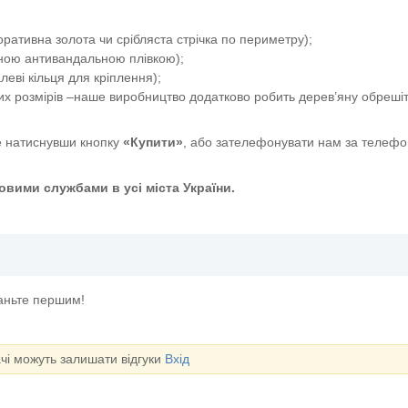
ативна золота чи срібляста стрічка по периметру);
сною антивандальною плівкою);
еві кільця для кріплення);
их розмірів –наше виробництво додатково робить дерев’яну обрешіт
 натиснувши кнопку
«Купити»
, або зателефонувати нам за телефо
вими службами в усі міста України.
таньте першим!
ачі можуть залишати відгуки
Вхід