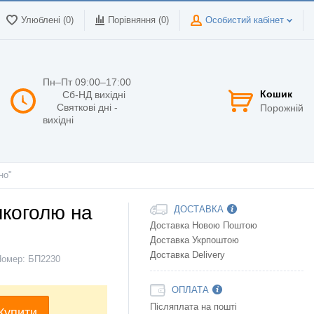
Улюблені (0)
Порівняння (
0
)
Особистий кабінет
Пн–Пт 09:00–17:00
Кошик
Сб-НД вихідні
Святкові дні -
Порожній
вихідні
но"
лкоголю на
ДОСТАВКА
Доставка Новою Поштою
Доставка Укрпоштою
Доставка Delivery
Номер:
БП2230
ОПЛАТА
Післяплата на пошті
Купити