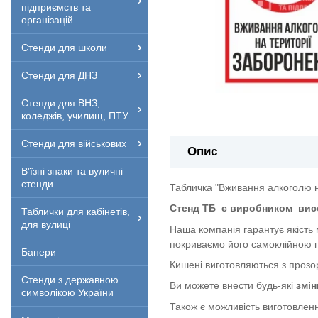
підприємств та
організацій
Стенди для школи
Стенди для ДНЗ
Стенди для ВНЗ,
коледжів, училищ, ПТУ
Стенди для військових
Опис
В'їзні знаки та вуличні
стенди
Табличка "Вживання алкоголю н
Стенд ТБ
є виробником
вис
Таблички для кабінетів,
для вулиці
Наша компанія гарантує якість
покриваємо його самоклійною п
Банери
Кишені виготовляються з прозор
Стенди з державною
Ви можете внести будь-які
змін
символікою України
Також є можливість виготовленн