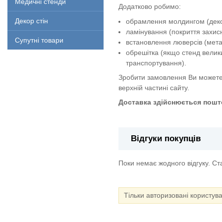
Медичні стенди
Додатково робимо:
Декор стін
обрамлення молдингом (декор
ламінування (покриття захи
Супутні товари
встановлення люверсів (метал
обрешітка (якщо стенд велик
транспортування).
Зробити замовлення Ви можете
верхній частині сайту.
Доставка здійснюється пошто
Відгуки покупців
Поки немає жодного відгуку. С
Тільки авторизовані користув