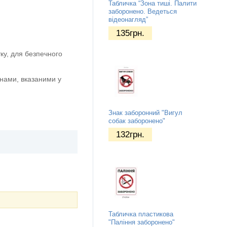
Табличка “Зона тиші. Палити
заборонено. Ведеться
відеонагляд”
135
грн.
ку, для безпечного
нами, вказаними у
Знак заборонний "Вигул
собак заборонено"
132
грн.
Табличка пластикова
"Паління заборонено"