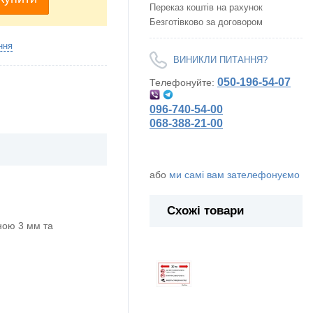
Переказ коштів на рахунок
Безготівково за договором
ння
ВИНИКЛИ ПИТАННЯ?
050-196-54-07
Телефонуйте:
096-740-54-00
068-388-21-00
або
ми самі вам зателефонуємо
Схожі товари
ою 3 мм та