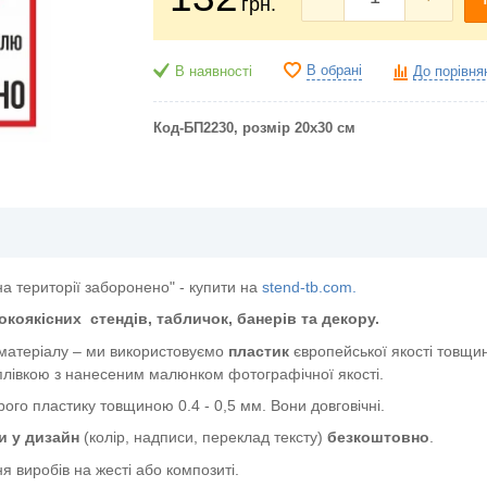
грн.
В обрані
В наявності
До порівня
Код-БП2230
, розмір 20х30 см
а території заборонено" - купити на
stend-tb.com.
окоякісних
стендів, табличок, банерів та декору.
 матеріалу – ми використовуємо
пластик
європейської якості
товщин
лівкою з нанесеним малюнком фотографічної якості.
ого пластику товщиною 0.4 - 0,5 мм. Вони довговічні.
и у дизайн
(колір, надписи, переклад тексту)
безкоштовно
.
я виробів на жесті або композиті.