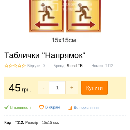
Таблички "Напрямок"
Відгуки: 0
Бренд:
Stend-TB
Номер:
Т112
45
-
+
Купити
грн.
В обрані
В наявності
До порівняння
Код - Т112.
Розмір - 15х15 см.