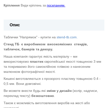
Кріплення
Види кріплень за
посиланням.
Опис
Таблички "Напрямок" - купити на
stend-tb.com.
Стенд ТБ
є виробником
високоякісних
стендів,
табличок, банерів та декору.
Наша компанія гарантує якість матеріалу – ми
використовуємо
пластик
європейської якості
товщиною 3 мм
та покриваємо його самоклійною плівкою з нанесеним
малюнком фотографічної якості.
Кишені виготовляються з прозорого пластику товщиною 0.4 -
0,5 мм. Вони довговічні.
Ви можете внести будь-які
зміни у дизайн
(колір, надписи,
переклад тексту)
безкоштовно
.
Також є можливість виготовлення виробів на жесті або
композиті.