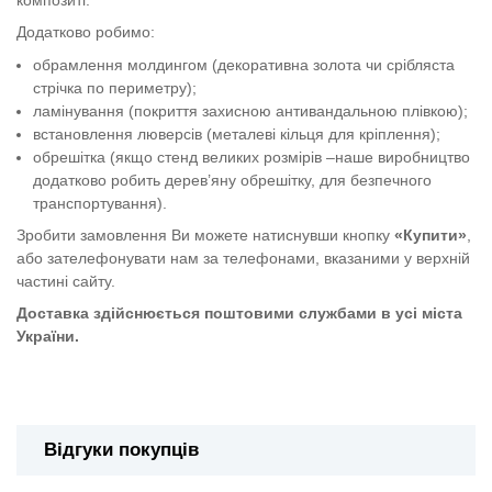
Додатково робимо:
обрамлення молдингом (декоративна золота чи срібляста
стрічка по периметру);
ламінування (покриття захисною антивандальною плівкою);
встановлення люверсів (металеві кільця для кріплення);
обрешітка (якщо стенд великих розмірів –наше виробництво
додатково робить дерев’яну обрешітку, для безпечного
транспортування).
Зробити замовлення Ви можете натиснувши кнопку
«Купити»
,
або зателефонувати нам за телефонами, вказаними у верхній
частині сайту.
Доставка здійснюється поштовими службами в усі міста
України.
Таблички "Напрямок"
Відгуки покупців