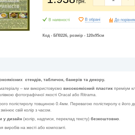
грн.
В обрані
В наявності
До порівня
Код - БП0226, розмір - 120х95см
окоякісних
стендів, табличок, банерів та декору.
 матеріалу – ми використовуємо
високоякісний пластик
преміум к
лівкою фотографічної якості Oracal або Ritrama.
ого полістиролу товщиною 0.4мм. Перевагою полістиролу є його дов
 змінює свій колір з часом.
и у дизайн
(колір, надписи, переклад тексту)
безкоштовно
.
я виробів на жесті або композиті.