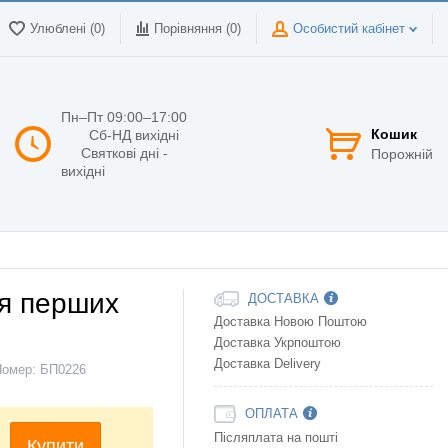
Улюблені (0)
Порівняння (
0
)
Особистий кабінет
Пн–Пт 09:00–17:00
Кошик
Сб-НД вихідні
Святкові дні -
Порожній
вихідні
ня перших
ДОСТАВКА
Доставка Новою Поштою
Доставка Укрпоштою
Доставка Delivery
Номер:
БП0226
ОПЛАТА
Післяплата на пошті
Купити