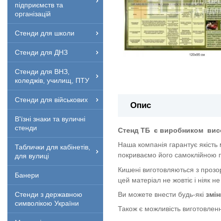
підприємств та
організацій
Стенди для школи
Стенди для ДНЗ
Стенди для ВНЗ,
коледжів, училищ, ПТУ
Стенди для військових
Опис
В'їзні знаки та вуличні
стенди
Стенд ТБ
є виробником
вис
Наша компанія гарантує якість
Таблички для кабінетів,
покриваємо його самоклійною п
для вулиці
Кишені виготовляються з прозор
Банери
цей матеріал не жовтіє і ніяк не
Ви можете внести будь-які
змін
Стенди з державною
символікою України
Також є можливість виготовленн