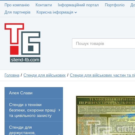
Про компанію
Контакти
Інформаційний портал
Портфоліо
До
Для партнерів
Корисна інформація
Головна
Стенди для військових
Стенди для військових частин та пі
Алея Слави
Стенди з техніки
безпеки, охорони праці
та цивільного захисту
Стенди для
держустанов,