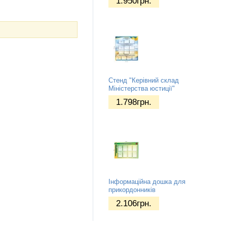
1.950
грн.
Стенд "Керівний склад
Міністерства юстиції"
1.798
грн.
Інформаційна дошка для
прикордонників
2.106
грн.