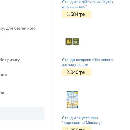
Стенд для військових "Куток
днювального"
1.584
грн.
ку, для безпечного
без ризику
Стенди-шеврони військового
закладу освіти
2.040
грн.
оном
ни.
Стенд для установи
"Керівництво Мінюсту"