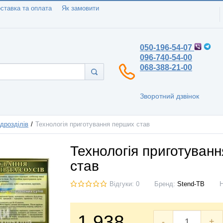
ставка та оплата
Як замовити
050-196-54-07
096-740-54-00
068-388-21-00
Зворотний дзвінок
дрозділів
Технологія приготування перших став
Технологія приготуван
став
Відгуки: 0
Бренд:
Stend-TB
1.938
-
+