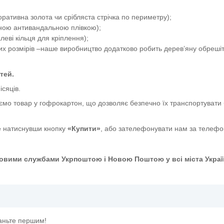
ативна золота чи срібляста стрічка по периметру);
сною антивандальною плівкою);
еві кільця для кріплення);
их розмірів –наше виробництво додатково робить дерев’яну обрешіт
тей.
ісяців.
ємо товар у гофрокартон, що дозволяє безпечно їх транспортувати 
 натиснувши кнопку
«Купити»
, або зателефонувати нам за телеф
овими службами Укрпоштою і Новою Поштою у всі міста Украї
таньте першим!