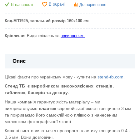
В обрані
В наявності
До порівняння
Код-БП1925
, загальний розмір 160х100 см
Кріплення
Види кріплень за
посиланням.
Опис
Цікаві факти про українську мову - купити на
stend-tb.com.
Стенд ТБ
є виробником
високоякісних
стендів,
табличок, банерів та декору.
Наша компанія гарантує якість матеріалу – ми
використовуємо
пластик
європейської якості
товщиною 3 мм
та покриваємо його самоклійною плівкою з нанесеним
малюнком фотографічної якості.
Кишені виготовляються з прозорого пластику товщиною 0.4 -
0,5 мм. Вони довговічні.