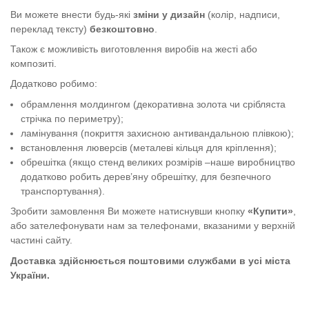
Ви можете внести будь-які
зміни у дизайн
(колір, надписи,
переклад тексту)
безкоштовно
.
Також є можливість виготовлення виробів на жесті або
композиті.
Додатково робимо:
обрамлення молдингом (декоративна золота чи срібляста
стрічка по периметру);
ламінування (покриття захисною антивандальною плівкою);
встановлення люверсів (металеві кільця для кріплення);
обрешітка (якщо стенд великих розмірів –наше виробництво
додатково робить дерев’яну обрешітку, для безпечного
транспортування).
Зробити замовлення Ви можете натиснувши кнопку
«Купити»
,
або зателефонувати нам за телефонами, вказаними у верхній
частині сайту.
Доставка здійснюється поштовими службами в усі міста
України.
Цікаві факти про українську мову