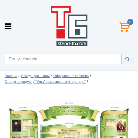
0
Головна
Стенди для школи
Оформлення кабінетів
Стенди з предмету "Українська мова та література"