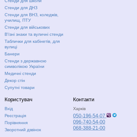
Стенди для школи
Стенди для ДНЗ
Стенди для ВНЗ, коледжів,
училищ, ПТУ
Стенди для військових
В'їзні знаки та вуличні стенди
Таблички для кабінетів, для
вулиці
Банери
Стенди з державною
символікою України
Медичні стенди
Декор стін
Супутні товари
Користувач
Контакти
Вхід
Харків
Реєстрація
050-196-54-07
096-740-54-00
Порівняння
068-388-21-00
Зворотний дзвінок