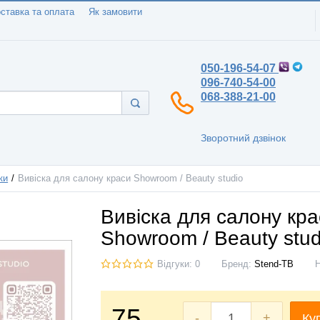
ставка та оплата
Як замовити
050-196-54-07
096-740-54-00
068-388-21-00
Зворотний дзвінок
ки
Вивіска для салону краси Showroom / Beauty studio
Вивіска для салону кр
Showroom / Beauty stud
Відгуки: 0
Бренд:
Stend-TB
75
-
+
Ку