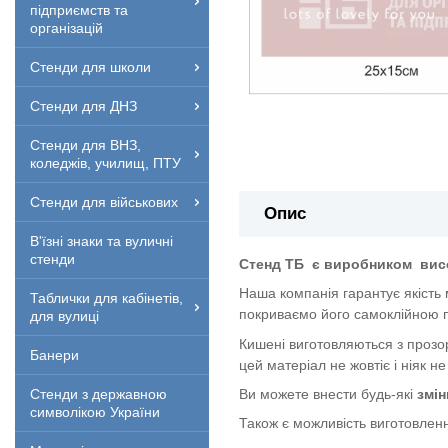
підприємств та
організацій
Стенди для школи
Стенди для ДНЗ
Стенди для ВНЗ,
коледжів, училищ, ПТУ
Стенди для військових
Опис
В'їзні знаки та вуличні
стенди
Стенд ТБ
є виробником
вис
Наша компанія гарантує якість
Таблички для кабінетів,
покриваємо його самоклійною п
для вулиці
Кишені виготовляються з прозор
Банери
цей матеріал не жовтіє і ніяк не
Ви можете внести будь-які
змін
Стенди з державною
символікою України
Також є можливість виготовленн