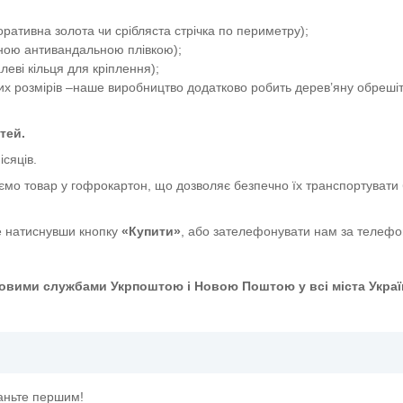
ативна золота чи срібляста стрічка по периметру);
сною антивандальною плівкою);
еві кільця для кріплення);
их розмірів –наше виробництво додатково робить дерев’яну обрешіт
тей.
ісяців.
ємо товар у гофрокартон, що дозволяє безпечно їх транспортувати 
 натиснувши кнопку
«Купити»
, або зателефонувати нам за телеф
овими службами Укрпоштою і Новою Поштою у всі міста Украї
таньте першим!