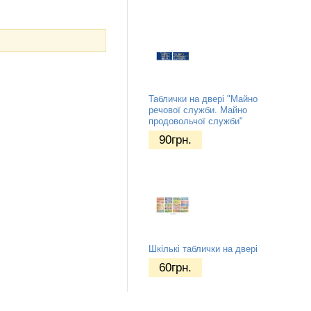
Таблички на двері "Майно
речової служби. Майно
продовольчої служби"
90
грн.
Шкількі таблички на двері
60
грн.