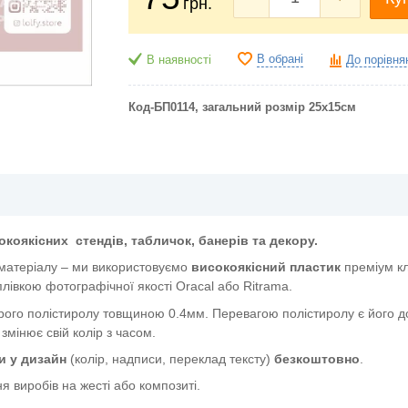
грн.
В обрані
В наявності
До порівня
Код-БП0114, загальний розмір 25х15см
окоякісних
стендів, табличок, банерів та декору.
 матеріалу – ми використовуємо
високоякісний пластик
преміум к
лівкою фотографічної якості Oracal або Ritrama.
ого полістиролу товщиною 0.4мм. Перевагою полістиролу є його дов
 змінює свій колір з часом.
и у дизайн
(колір, надписи, переклад тексту)
безкоштовно
.
я виробів на жесті або композиті.