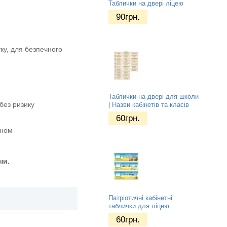
Таблички на двері ліцею
90
грн.
ку, для безпечного
Таблички на двері для школи
без ризику
| Назви кабінетів та класів
60
грн.
оном
ни.
Патріотичні кабінетні
таблички для ліцею
60
грн.