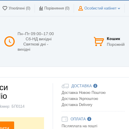
Улюблені (0)
Порівняння (
0
)
Особистий кабінет
Пн–Пт 09:00–17:00
Кошик
Сб-НД вихідні
Святкові дні -
Порожній
вихідні
аси
ДОСТАВКА
Доставка Новою Поштою
io
Доставка Укрпоштою
Доставка Delivery
Номер:
БП0114
ОПЛАТА
Післяплата на пошті
пити