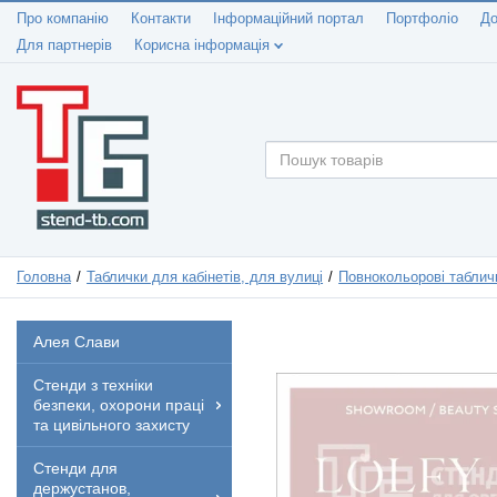
Про компанію
Контакти
Інформаційний портал
Портфоліо
До
Для партнерів
Корисна інформація
Головна
Таблички для кабінетів, для вулиці
Повнокольорові таблич
Алея Слави
Стенди з техніки
безпеки, охорони праці
та цивільного захисту
Стенди для
держустанов,