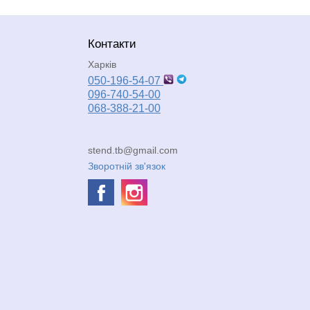
Контакти
Харків
050-196-54-07
096-740-54-00
068-388-21-00
stend.tb@gmail.com
Зворотній зв'язок