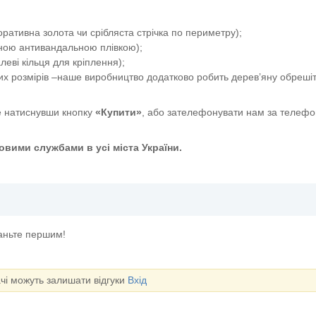
ативна золота чи срібляста стрічка по периметру);
сною антивандальною плівкою);
еві кільця для кріплення);
их розмірів –наше виробництво додатково робить дерев’яну обрешіт
 натиснувши кнопку
«Купити»
, або зателефонувати нам за телефо
вими службами в усі міста України.
таньте першим!
ачі можуть залишати відгуки
Вхід