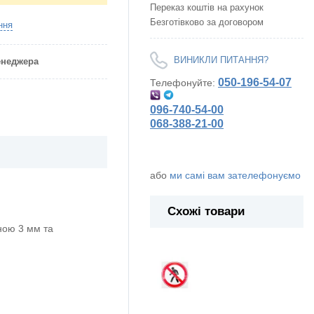
Переказ коштів на рахунок
Безготівково за договором
ння
ВИНИКЛИ ПИТАННЯ?
менеджера
050-196-54-07
Телефонуйте:
096-740-54-00
068-388-21-00
або
ми самі вам зателефонуємо
Схожі товари
ою 3 мм та