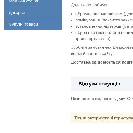
Медичні стенди
Додатково робимо:
Декор стін
обрамлення молдингом (декор
ламінування (покриття захи
Супутні товари
встановлення люверсів (метал
обрешітка (якщо стенд велик
транспортування).
Зробити замовлення Ви можете
верхній частині сайту.
Доставка здійснюється пошто
Відгуки покупців
Поки немає жодного відгуку. С
Тільки авторизовані користув