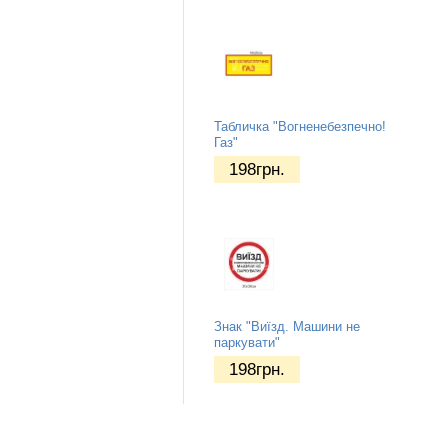
Табличка "Вогненебезпечно!
Газ"
198
грн.
Знак "Виїзд. Машини не
паркувати"
198
грн.