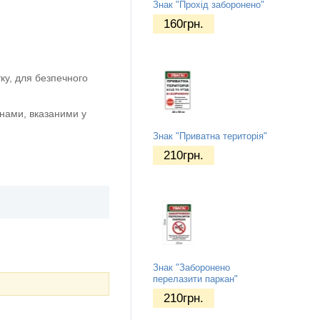
Знак "Прохід заборонено"
160
грн.
ку, для безпечного
нами, вказаними у
Знак "Приватна територія"
210
грн.
Знак "Заборонено
перелазити паркан"
210
грн.