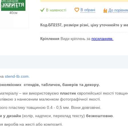
В обрані
В наявності
До порівня
Код-БП2157
, розміри різні, ціну уточнюйте у 
Кріплення
Види кріплень за
посиланням.
на
stend-tb.com.
окоякісних
стендів, табличок, банерів та декору.
 матеріалу – ми використовуємо
пластик
європейської якості
товщин
лівкою з нанесеним малюнком фотографічної якості.
ого пластику товщиною 0.4 - 0,5 мм. Вони довговічні.
и у дизайн
(колір, надписи, переклад тексту)
безкоштовно
.
я виробів на жесті або композиті.