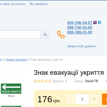
ставка та оплата
Як замовити
050-196-54-07
096-740-54-00
068-388-21-00
Зворотний дзвінок
ту
Знаки безпеки
Знак евакуації укриття
Знак евакуації укриття
Відгуки: 0
Бренд:
Stend-TB
176
-
+
грн.