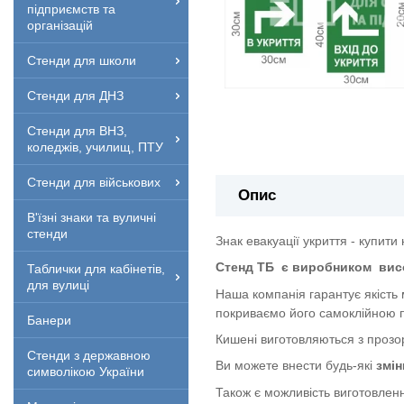
підприємств та
організацій
Стенди для школи
Стенди для ДНЗ
Стенди для ВНЗ,
коледжів, училищ, ПТУ
Стенди для військових
Опис
В'їзні знаки та вуличні
стенди
Знак евакуації укриття - купити 
Стенд ТБ
є виробником
вис
Таблички для кабінетів,
для вулиці
Наша компанія гарантує якість
покриваємо його самоклійною п
Банери
Кишені виготовляються з прозор
Стенди з державною
Ви можете внести будь-які
змін
символікою України
Також є можливість виготовленн