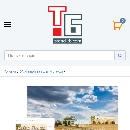
0
Головна
В'їзні знаки та вуличні стенди