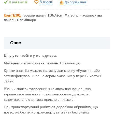
В обрані
В наявності
До порівняння
Код-ТБ301
, розмір панелі 150х42см, Матеріал - композитна
панель + ламінація
Опис
Ціну уточнюйте у менеджера.
Матеріал - композитна панель + ламінація.
Купити знак Ви можете натиснувши кнопку «Купити», або
зателефонувавши по номерам вказаним у верхній частині
сайту.
В'їзний знак виготовлений з композитної панелі, яка
вкривається плівкою з повнокольоровим друком, а
також
захисною антивандальною плівкою.
При транспортуванні робиться дерев'яна обришітка, що
дозволяє безпечно транспортувати знак без ризику