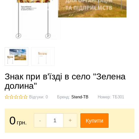
Знак при в'їзді в село "Зелена
долина"
Відгуки: 0
Бренд:
Stend-TB
Номер:
ТБ301
0
-
+
Купити
грн.