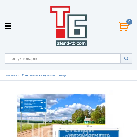
0
Головна
В'їзні знаки та вуличні стенди