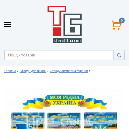
0
Головна
Стенди для школи
Стенди символіка України