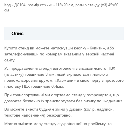
Код - ДС104. розмір стрічки - 115х20 см, розмір стенду (х3) 45х60
см
Опис
Купити стенд ви можете натиснувши кнопку «Купити», або
зателефонувавши по номерам вказаним у верхній частині
сайту.
Усі представленні стенди виготовлені з високоякісного ПВХ
(пластику) товщиною 3 мм, який вкривається плівкою з
повнокольоровим друком. «Кармани» в свою чергу з прозорого
пластику ПВХ товщиною 0.4мм.
При транспортуванні ми огортаємо стенд у гофрокартон, що
дозволяє безпечно їх транспортувати без ризику пошкодження.
Ви можете внести будь-які зміни у дизайн (колір, надписи,
текстове наповнення) безкоштовно.
Можна змінити мову стенду с української на російську, та