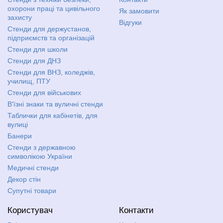
охорони праці та цивільного
Як замовити
захисту
Відгуки
Стенди для держустанов,
підприємств та організацій
Стенди для школи
Стенди для ДНЗ
Стенди для ВНЗ, коледжів,
училищ, ПТУ
Стенди для військових
В'їзні знаки та вуличні стенди
Таблички для кабінетів, для
вулиці
Банери
Стенди з державною
символікою України
Медичні стенди
Декор стін
Супутні товари
Користувач
Контакти