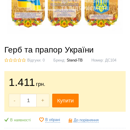
Герб та прапор України
Відгуки: 0
Бренд:
Stend-TB
Номер:
ДС104
1.411
грн.
-
+
Купити
В обрані
В наявності
До порівняння