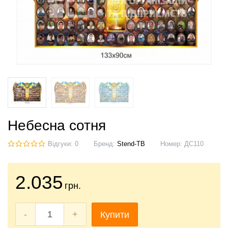
Небесна сотня
Відгуки: 0
Бренд:
Stend-TB
Номер:
ДС110
2.035
грн.
-
+
Купити