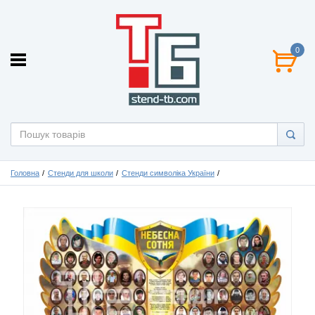
0
Головна
Стенди для школи
Стенди символіка України