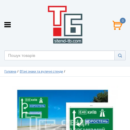
0
Головна
В'їзні знаки та вуличні стенди