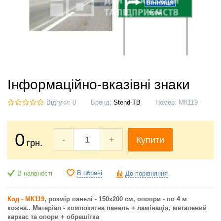
Інформаційно-вказівні знаки
Відгуки: 0
Бренд:
Stend-TB
Номер:
МК119
0
-
+
Купити
грн.
В обрані
В наявності
До порівняння
Код - МК119
,
розмір панелі - 150х200 см, опопри - по 4 м
кожна..
Матеріал - композитна панель + ламінація, металевий
каркас та опори + обрешітка