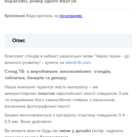
Код-БП1801
, розмір одного 40х25 см
Кріплення
Види кріплень за
посиланням.
Опис
Комплект стендів в кабінет української мови "Через терни - до
вільного розвитку" - купити на
stend-tb.com.
Стенд ТБ
є виробником
високоякісних
стендів,
табличок, банерів та декору.
Наша компанія гарантує якість матеріалу – ми
використовуємо
пластик
європейської якості
товщиною 3 мм
та покриваємо його самоклійною плівкою з нанесеним
малюнком фотографічної якості.
Кишені виготовляються з прозорого пластику товщиною 0.4 -
0,5 мм. Вони довговічні.
Ви можете внести будь-які
зміни у дизайн
(колір, надписи,
переклад тексту)
безкоштовно
.