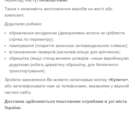
Також є можливість виготовлення виробів на жесті або
композиті.
Додатково робимо:
обрамлення молдингом (декоративна золота чи срібляста
стрічка по периметру);
ламінування (покриття захисною антивандальною плівкою);
встановлення люверсів (металеві кільця для кріплення);
обрешітка (якщо стенд великих розмірів –наше виробництво
додатково робить дерев’яну обрешітку, для безпечного
транспортування).
Зробити замовлення Ви можете натиснувши кнопку
«Купити»
,
або зателефонувати нам за телефонами, вказаними у верхній
частині сайту.
Доставка здійснюється поштовими службами в усі міста
України.
Комплект стендів в кабінет української мови "Через терни - до
вільного розвитку"