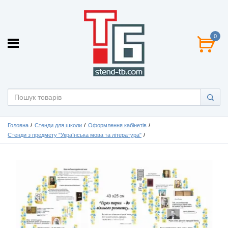
0
Головна
Стенди для школи
Оформлення кабінетів
Стенди з предмету "Українська мова та література"