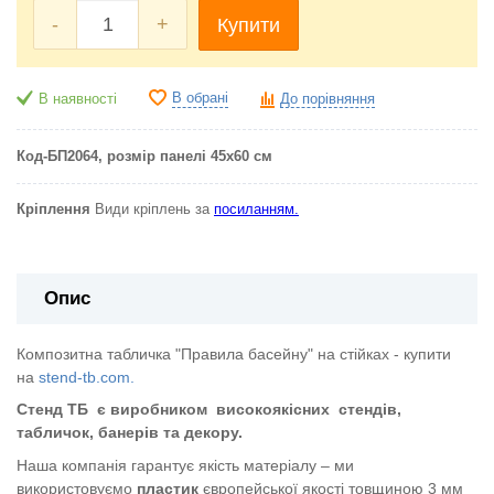
-
+
Купити
В обрані
В наявності
До порівняння
Код-БП2064
, розмір панелі 45х60 см
Кріплення
Види кріплень за
посиланням.
Опис
Композитна табличка "Правила басейну" на стійках - купити
на
stend-tb.com.
Стенд ТБ
є виробником
високоякісних
стендів,
табличок, банерів та декору.
Наша компанія гарантує якість матеріалу – ми
використовуємо
пластик
європейської якості
товщиною 3 мм