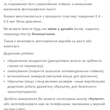
та покриваємо його самоклійною плівкою з нанесеним
малюнком фотографічної якості.
Кишені виготовляються з прозорого пластику товщиною 0.4 -
0,5 мм. Вони довговічні.
Ви можете внести будь-які
зміни у дизайн
(колір, надписи,
переклад тексту)
безкоштовно
.
Також є можливість виготовлення виробів на жесті або
композиті.
Додатково робимо:
обрамлення молдингом (декоративна золота чи срібляста
стрічка по периметру);
ламінування (покриття захисною антивандальною плівкою);
встановлення люверсів (металеві кільця для кріплення);
обрешітка (якщо стенд великих розмірів –наше виробництво
додатково робить дерев’яну обрешітку, для безпечного
транспортування).
Зробити замовлення Ви можете натиснувши кнопку
«Купити»
,
або зателефонувати нам за телефонами, вказаними у верхній
частині сайту.