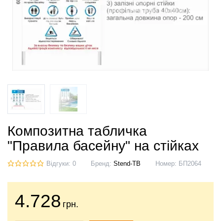
Композитна табличка
"Правила басейну" на стійках
Відгуки: 0
Бренд:
Stend-TB
Номер:
БП2064
4.728
грн.