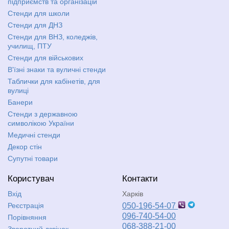
підприємств та організацій
Стенди для школи
Стенди для ДНЗ
Стенди для ВНЗ, коледжів,
училищ, ПТУ
Стенди для військових
В'їзні знаки та вуличні стенди
Таблички для кабінетів, для
вулиці
Банери
Стенди з державною
символікою України
Медичні стенди
Декор стін
Супутні товари
Користувач
Контакти
Вхід
Харків
Реєстрація
050-196-54-07
096-740-54-00
Порівняння
068-388-21-00