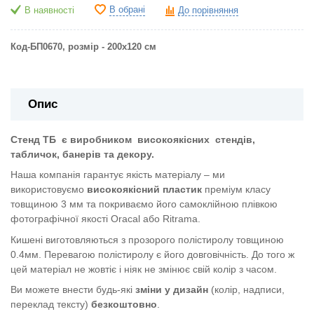
В обрані
В наявності
До порівняння
Код-БП0670, розмір - 200х120
см
Опис
Стенд ТБ
є виробником
високоякісних
стендів,
табличок, банерів та декору.
Наша компанія гарантує якість матеріалу – ми
використовуємо
високоякісний пластик
преміум класу
товщиною 3 мм та покриваємо його самоклійною плівкою
фотографічної якості Oracal або Ritrama.
Кишені виготовляються з прозорого полістиролу товщиною
0.4мм. Перевагою полістиролу є його довговічність. До того ж
цей матеріал не жовтіє і ніяк не змінює свій колір з часом.
Ви можете внести будь-які
зміни у дизайн
(колір, надписи,
переклад тексту)
безкоштовно
.