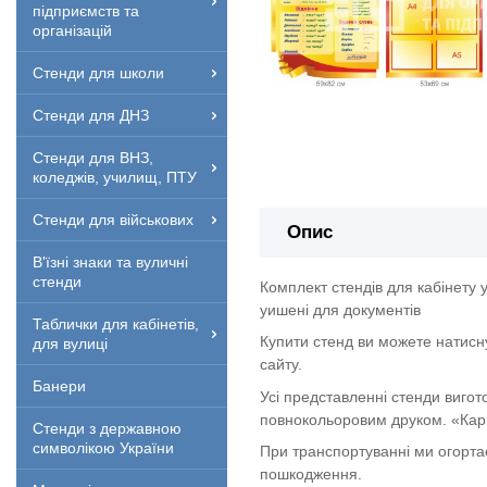
підприємств та
організацій
Стенди для школи
Стенди для ДНЗ
Стенди для ВНЗ,
коледжів, училищ, ПТУ
Стенди для військових
Опис
В'їзні знаки та вуличні
стенди
Комплект стендів для кабінету 
уишені для документів
Таблички для кабінетів,
Купити стенд ви можете натисн
для вулиці
сайту.
Банери
Усі представленні стенди вигот
повнокольоровим друком. «Кар
Стенди з державною
символікою України
При транспортуванні ми огорта
пошкодження.