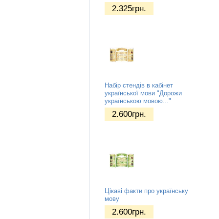
2.325
грн.
Набір стендів в кабінет
української мови "Дорожи
українською мовою..."
2.600
грн.
Цікаві факти про українську
мову
2.600
грн.