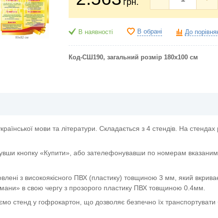
грн.
В обрані
В наявності
До порівня
Код-СШ190, загальний розмір 180х100 см
української мови та літератури. Складається з 4 стендів. На стенда
увши кнопку «Купити», або зателефонувавши по номерам вказаним 
овлені з високоякісного ПВХ (пластику) товщиною 3 мм, який вкрива
мани» в свою чергу з прозорого пластику ПВХ товщиною 0.4мм.
ємо стенд у гофрокартон, що дозволяє безпечно їх транспортувати 