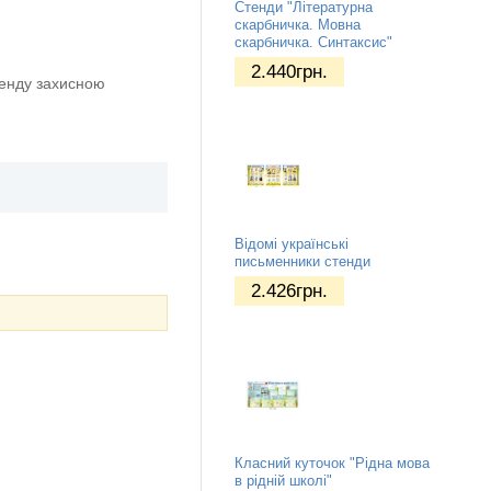
Стенди "Літературна
скарбничка. Мовна
скарбничка. Синтаксис"
2.440
грн.
тенду захисною
Відомі українські
письменники стенди
2.426
грн.
Класний куточок "Рідна мова
в рідній школі"