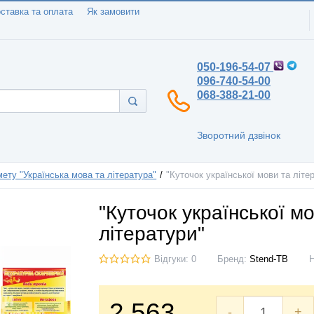
ставка та оплата
Як замовити
050-196-54-07
096-740-54-00
068-388-21-00
Зворотний дзвінок
ету "Українська мова та література"
"Куточок української мови та літе
"Куточок української м
літератури"
Відгуки: 0
Бренд:
Stend-TB
2.563
-
+