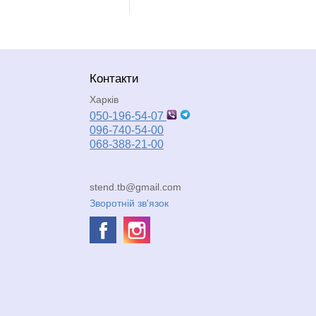
Контакти
Харків
050-196-54-07
096-740-54-00
068-388-21-00
stend.tb@gmail.com
Зворотній зв'язок