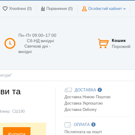
Улюблені (0)
Порівняння (
0
)
Особистий кабінет
Пн–Пт 09:00–17:00
Кошик
Сб-НД вихідні
Святкові дні -
Порожній
вихідні
ратури"
ови та
ДОСТАВКА
Доставка Новою Поштою
Доставка Укрпоштою
Доставка Delivery
Номер:
СШ190
ОПЛАТА
Післяплата на пошті
Купити