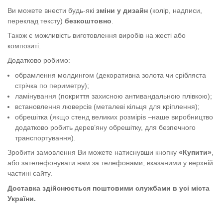
Ви можете внести будь-які
зміни у дизайн
(колір, надписи,
переклад тексту)
безкоштовно
.
Також є можливість виготовлення виробів на жесті або
композиті.
Додатково робимо:
обрамлення молдингом (декоративна золота чи срібляста
стрічка по периметру);
ламінування (покриття захисною антивандальною плівкою);
встановлення люверсів (металеві кільця для кріплення);
обрешітка (якщо стенд великих розмірів –наше виробництво
додатково робить дерев’яну обрешітку, для безпечного
транспортування).
Зробити замовлення Ви можете натиснувши кнопку
«Купити»
,
або зателефонувати нам за телефонами, вказаними у верхній
частині сайту.
Доставка здійснюється поштовими службами в усі міста
України.
Стенд "Безпека дітей на дорозі"