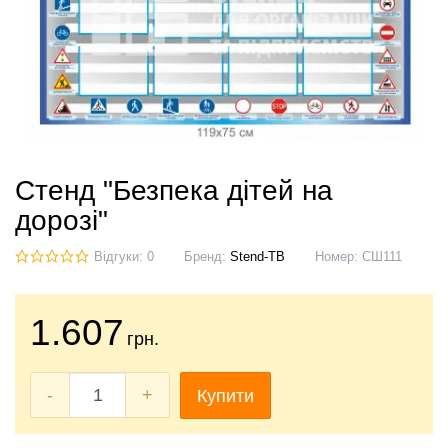
Стенд "Безпека дітей на
дорозі"
Відгуки: 0
Бренд:
Stend-TB
Номер:
СШ111
1.607
грн.
-
+
Купити