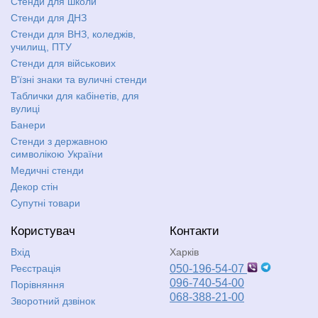
Стенди для школи
Стенди для ДНЗ
Стенди для ВНЗ, коледжів,
училищ, ПТУ
Стенди для військових
В'їзні знаки та вуличні стенди
Таблички для кабінетів, для
вулиці
Банери
Стенди з державною
символікою України
Медичні стенди
Декор стін
Супутні товари
Користувач
Контакти
Вхід
Харків
Реєстрація
050-196-54-07
096-740-54-00
Порівняння
068-388-21-00
Зворотний дзвінок