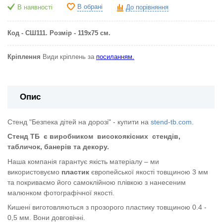
В обрані
В наявності
До порівняння
Код - СШ111. Розмір - 119х75 см.
Кріплення
Види кріплень за
посиланням.
Опис
Стенд "Безпека дітей на дорозі" - купити на
stend-tb.com.
Стенд ТБ
є виробником
високоякісних
стендів,
табличок, банерів та декору.
Наша компанія гарантує якість матеріалу – ми
використовуємо
пластик
європейської якості
товщиною 3 мм
та покриваємо його самоклійною плівкою з нанесеним
малюнком фотографічної якості.
Кишені виготовляються з прозорого пластику товщиною 0.4 -
0,5 мм. Вони довговічні.