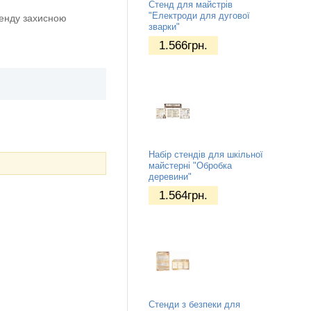
Стенд для майстрів
"Електроди для дугової
тенду захисною
зварки"
1.566
грн.
Набір стендів для шкільної
майстерні "Обробка
деревини"
1.564
грн.
Стенди з безпеки для