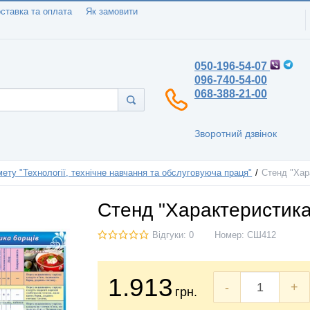
ставка та оплата
Як замовити
050-196-54-07
096-740-54-00
068-388-21-00
Зворотний дзвінок
ету "Технології, технічне навчання та обслуговуюча праця"
Стенд "Хар
Стенд "Характеристика
Відгуки: 0
Номер:
СШ412
1.913
-
+
грн.