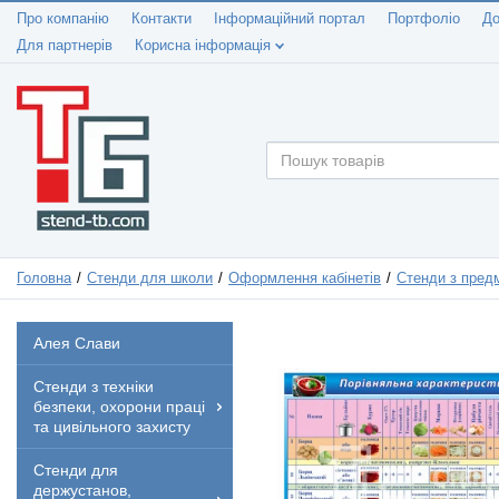
Про компанію
Контакти
Інформаційний портал
Портфоліо
До
Для партнерів
Корисна інформація
Головна
Стенди для школи
Оформлення кабінетів
Стенди з предм
Алея Слави
Стенди з техніки
безпеки, охорони праці
та цивільного захисту
Стенди для
держустанов,