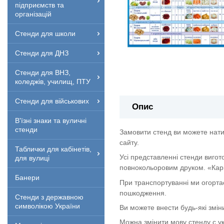
підприємств та
організацій
Стенди для школи
Стенди для ДНЗ
Стенди для ВНЗ,
коледжів, училищ, ПТУ
Стенди для військових
Опис
В'їзні знаки та вуличні
стенди
Замовити стенд ви можете нати
сайту.
Таблички для кабінетів,
Усі представленні стенди вигот
для вулиці
повнокольоровим друком. «Кар
Банери
При транспортуванні ми огорта
пошкодження.
Стенди з державною
символікою України
Ви можете внести будь-які змін
Можна змінити мову стенду с укр