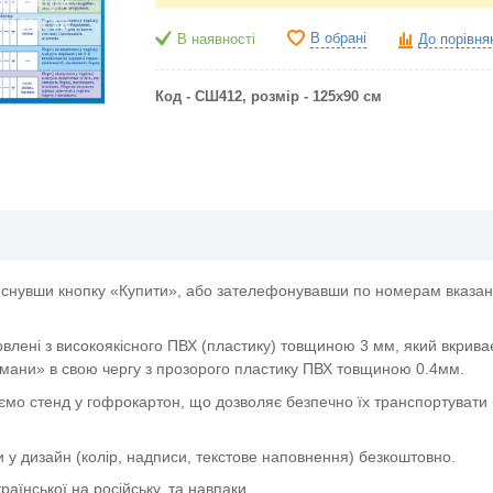
В обрані
В наявності
До порівня
Код - СШ412, розмір - 125х90 см
снувши кнопку «Купити», або зателефонувавши по номерам вказани
овлені з високоякісного ПВХ (пластику) товщиною 3 мм, який вкрива
мани» в свою чергу з прозорого пластику ПВХ товщиною 0.4мм.
ємо стенд у гофрокартон, що дозволяє безпечно їх транспортувати 
и у дизайн (колір, надписи, текстове наповнення) безкоштовно.
аїнської на російську, та навпаки.