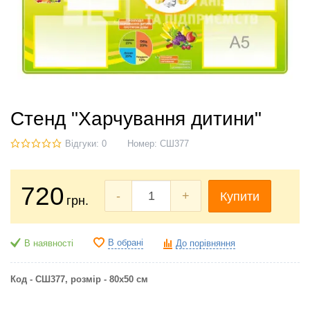
Стенд "Харчування дитини"
Відгуки: 0
Номер:
СШ377
720
-
+
Купити
грн.
В обрані
В наявності
До порівняння
Код - СШ377, розмір - 80х50 см