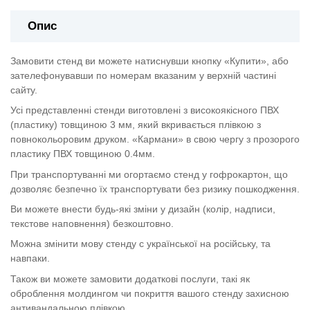
Опис
Замовити стенд ви можете натиснувши кнопку «Купити», або
зателефонувавши по номерам вказаним у верхній частині
сайту.
Усі представленні стенди виготовлені з високоякісного ПВХ
(пластику) товщиною 3 мм, який вкривається плівкою з
повнокольоровим друком. «Кармани» в свою чергу з прозорого
пластику ПВХ товщиною 0.4мм.
При транспортуванні ми огортаємо стенд у гофрокартон, що
дозволяє безпечно їх транспортувати без ризику пошкодження.
Ви можете внести будь-які зміни у дизайн (колір, надписи,
текстове наповнення) безкоштовно.
Можна змінити мову стенду с української на російську, та
навпаки.
Також ви можете замовити додаткові послуги, такі як
оброблення молдингом чи покриття вашого стенду захисною
антивандальною плівкою.