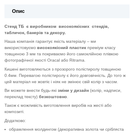
Опис
Стенд ТБ
є виробником
високоякісних
стендів,
табличок, банерів та декору.
Наша компанія гарантує якість матеріалу – ми
використовуємо
високоякісний пластик
преміум класу
товщиною 3 мм та покриваємо його самоклійною плівкою
фотографічної якості Oracal або Ritrama.
Кишені виготовляються з прозорого полістиролу товщиною
0.4мм. Перевагою полістиролу є його довговічність. До того ж
цей матеріал не жовтіє і ніяк не змінює свій колір з часом.
Ви можете внести будь-які
зміни у дизайн
(колір, надписи,
переклад тексту)
безкоштовно
.
Також є можливість виготовлення виробів на жесті або
композиті.
Додатково:
обрамлення молдингом (декоративна золота чи срібляста