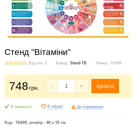
Стенд "Вітаміни"
Відгуки: 0
Бренд:
Stend-TB
Номер:
ТБ089
748
-
+
Купити
грн.
В обрані
В наявності
До порівняння
Код - ТБ089, розмір - 80 х 55 см