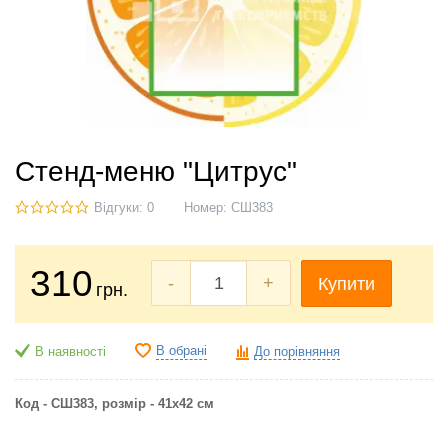
Стенд-меню "Цитрус"
Відгуки: 0
Номер:
СШ383
310
-
+
Купити
грн.
В обрані
В наявності
До порівняння
Код - СШ383, розмір - 41х42 см