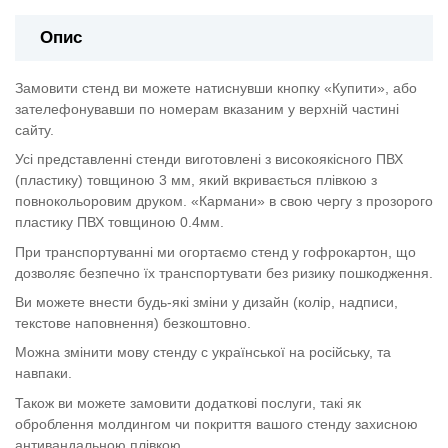
Опис
Замовити стенд ви можете натиснувши кнопку «Купити», або
зателефонувавши по номерам вказаним у верхній частині
сайту.
Усі представленні стенди виготовлені з високоякісного ПВХ
(пластику) товщиною 3 мм, який вкривається плівкою з
повнокольоровим друком. «Кармани» в свою чергу з прозорого
пластику ПВХ товщиною 0.4мм.
При транспортуванні ми огортаємо стенд у гофрокартон, що
дозволяє безпечно їх транспортувати без ризику пошкодження.
Ви можете внести будь-які зміни у дизайн (колір, надписи,
текстове наповнення) безкоштовно.
Можна змінити мову стенду с української на російську, та
навпаки.
Також ви можете замовити додаткові послуги, такі як
оброблення молдингом чи покриття вашого стенду захисною
антивандальною плівкою.