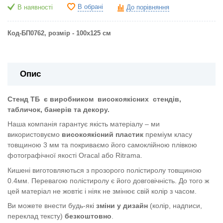
В обрані
В наявності
До порівняння
Код-БП0762
, розмір - 100х125
см
Опис
Стенд ТБ
є виробником
високоякісних
стендів,
табличок, банерів та декору.
Наша компанія гарантує якість матеріалу – ми
використовуємо
високоякісний пластик
преміум класу
товщиною 3 мм та покриваємо його самоклійною плівкою
фотографічної якості Oracal або Ritrama.
Кишені виготовляються з прозорого полістиролу товщиною
0.4мм. Перевагою полістиролу є його довговічність. До того ж
цей матеріал не жовтіє і ніяк не змінює свій колір з часом.
Ви можете внести будь-які
зміни у дизайн
(колір, надписи,
переклад тексту)
безкоштовно
.