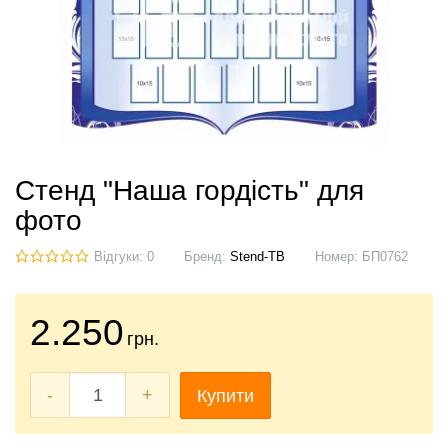
Стенд "Наша гордість" для
фото
Відгуки: 0
Бренд:
Stend-TB
Номер:
БП0762
2.250
грн.
-
+
Купити