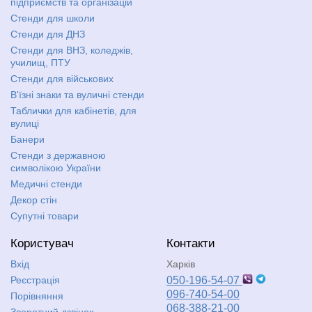
підприємств та організацій
Стенди для школи
Стенди для ДНЗ
Стенди для ВНЗ, коледжів,
училищ, ПТУ
Стенди для військових
В'їзні знаки та вуличні стенди
Таблички для кабінетів, для
вулиці
Банери
Стенди з державною
символікою України
Медичні стенди
Декор стін
Супутні товари
Користувач
Контакти
Вхід
Харків
Реєстрація
050-196-54-07
096-740-54-00
Порівняння
068-388-21-00