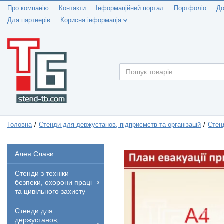
Про компанію
Контакти
Інформаційний портал
Портфоліо
До
Для партнерів
Корисна інформація
Головна
Стенди для держустанов, підприємств та організацій
Стенд
Алея Слави
Стенди з техніки
безпеки, охорони праці
та цивільного захисту
Стенди для
держустанов,