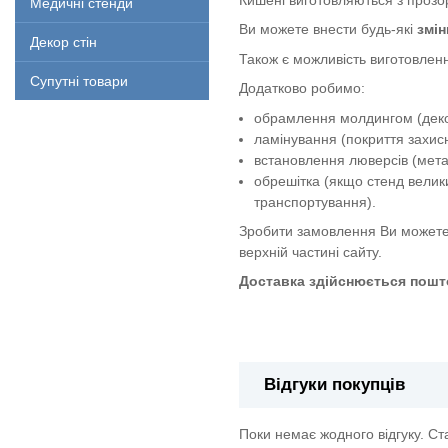
Медичні стенди
Ви можете внести будь-які
змін
Декор стін
Також є можливість виготовленн
Супутні товари
Додатково робимо:
обрамлення молдингом (декор
ламінування (покриття захи
встановлення люверсів (метал
обрешітка (якщо стенд велик
транспортування).
Зробити замовлення Ви можете
верхній частині сайту.
Доставка здійснюється пошто
Стенд "План евакуації при поже
Відгуки покупців
Поки немає жодного відгуку. С