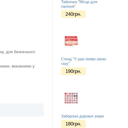
Табличка "Місце для
паління"
240
грн.
ку, для безпечного
Стенд "У разі появи запах
газу"
нами, вказаними у
190
грн.
Заборонні дорожні знаки
180
грн.