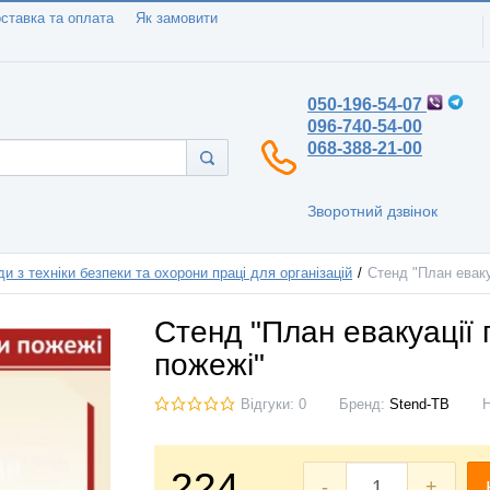
ставка та оплата
Як замовити
050-196-54-07
096-740-54-00
068-388-21-00
Зворотний дзвінок
и з техніки безпеки та охорони праці для організацій
Стенд "План еваку
Стенд "План евакуації 
пожежі"
Відгуки: 0
Бренд:
Stend-TB
224
-
+