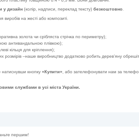
и у дизайн
(колір, надписи, переклад тексту)
безкоштовно
.
я виробів на жесті або композиті.
ативна золота чи срібляста стрічка по периметру);
сною антивандальною плівкою);
еві кільця для кріплення);
их розмірів –наше виробництво додатково робить дерев’яну обрешіт
 натиснувши кнопку
«Купити»
, або зателефонувати нам за телефо
вими службами в усі міста України.
жі"
таньте першим!