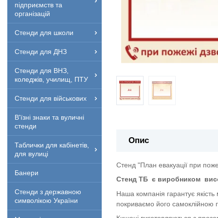
підприємств та
організацій
Стенди для школи
Стенди для ДНЗ
Стенди для ВНЗ,
коледжів, училищ, ПТУ
Стенди для військових
В'їзні знаки та вуличні
стенди
Опис
Таблички для кабінетів,
для вулиці
Стенд "План евакуації при поже
Банери
Стенд ТБ
є виробником
вис
Стенди з державною
Наша компанія гарантує якість
символікою України
покриваємо його самоклійною п
Кишені виготовляються з прозор