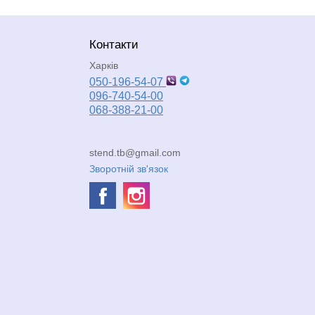
Контакти
Харків
050-196-54-07
096-740-54-00
068-388-21-00
stend.tb@gmail.com
Зворотній зв'язок