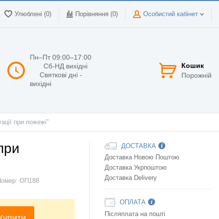
Улюблені (0)
Порівняння (
0
)
Особистий кабінет
Пн–Пт 09:00–17:00
Кошик
Сб-НД вихідні
Святкові дні -
Порожній
вихідні
ації при пожежі"
при
ДОСТАВКА
Доставка Новою Поштою
Доставка Укрпоштою
Доставка Delivery
Номер:
ОП188
ОПЛАТА
Післяплата на пошті
Купити