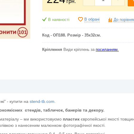
грн.
В обрані
В наявності
До порівня
Код - ОП188. Розмір - 35х32см.
Кріплення
Види кріплень за
посиланням.
жі" - купити на
stend-tb.com.
окоякісних
стендів, табличок, банерів та декору.
 матеріалу – ми використовуємо
пластик
європейської якості
товщин
лівкою з нанесеним малюнком фотографічної якості.
ого пластику товщиною 0.4 - 0,5 мм. Вони довговічні.