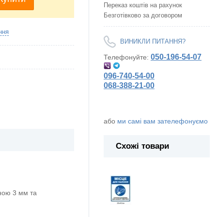
Переказ коштів на рахунок
Безготівково за договором
ння
ВИНИКЛИ ПИТАННЯ?
050-196-54-07
Телефонуйте:
096-740-54-00
068-388-21-00
або
ми самі вам зателефонуємо
Схожі товари
ою 3 мм та