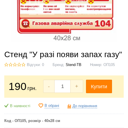
Стенд "У разі появи запах газу"
Відгуки: 0
Бренд:
Stend-TB
Номер:
ОП105
190
-
+
Купити
грн.
В обрані
В наявності
До порівняння
Код - ОП105, розмір - 40х28 см