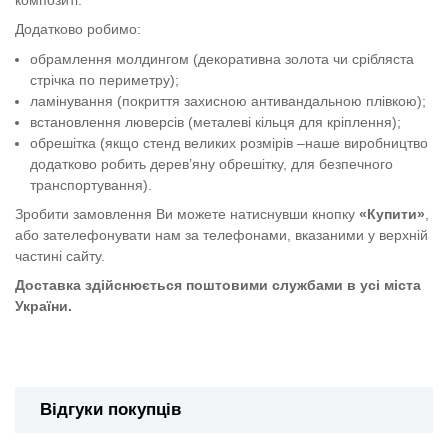
Додатково робимо:
обрамлення молдингом (декоративна золота чи срібляста
стрічка по периметру);
ламінування (покриття захисною антивандальною плівкою);
встановлення люверсів (металеві кільця для кріплення);
обрешітка (якщо стенд великих розмірів –наше виробництво
додатково робить дерев’яну обрешітку, для безпечного
транспортування).
Зробити замовлення Ви можете натиснувши кнопку
«Купити»
,
або зателефонувати нам за телефонами, вказаними у верхній
частині сайту.
Доставка здійснюється поштовими службами в усі міста
України.
Стенд "У разі появи запах газу"
Відгуки покупців