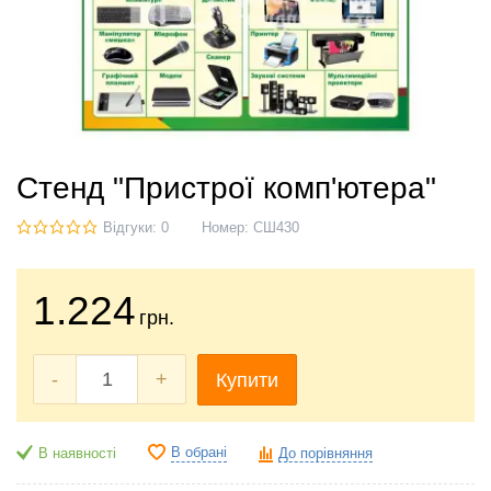
Стенд "Пристрої комп'ютера"
Відгуки: 0
Номер:
СШ430
1.224
грн.
-
+
Купити
В обрані
В наявності
До порівняння