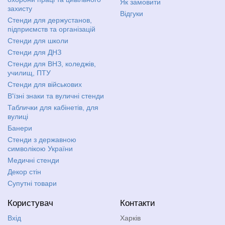
Як замовити
захисту
Відгуки
Стенди для держустанов,
підприємств та організацій
Стенди для школи
Стенди для ДНЗ
Стенди для ВНЗ, коледжів,
училищ, ПТУ
Стенди для військових
В'їзні знаки та вуличні стенди
Таблички для кабінетів, для
вулиці
Банери
Стенди з державною
символікою України
Медичні стенди
Декор стін
Супутні товари
Користувач
Контакти
Вхід
Харків