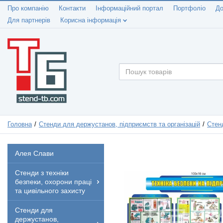
Про компанію
Контакти
Інформаційний портал
Портфоліо
До
Для партнерів
Корисна інформація
Головна
Стенди для держустанов, підприємств та організацій
Стенд
Алея Слави
Стенди з техніки
безпеки, охорони праці
та цивільного захисту
Стенди для
держустанов,