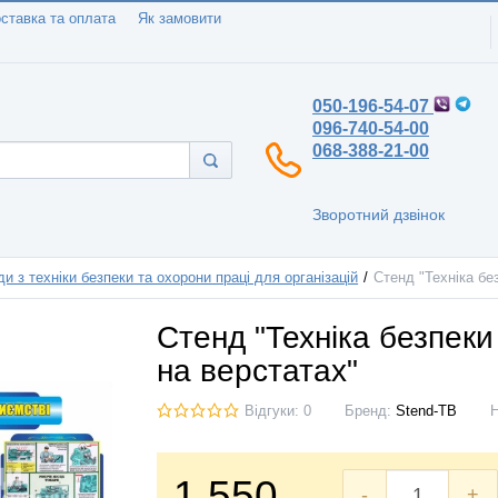
ставка та оплата
Як замовити
050-196-54-07
096-740-54-00
068-388-21-00
Зворотний дзвінок
и з техніки безпеки та охорони праці для організацій
Стенд "Техніка бе
Стенд "Техніка безпеки
на верстатах"
Відгуки: 0
Бренд:
Stend-TB
1.550
-
+