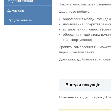
Медичні стенди
Також є можливість виготовленн
Декор стін
Додатково робимо:
обрамлення молдингом (декор
Супутні товари
ламінування (покриття захи
встановлення люверсів (метал
обрешітка (якщо стенд велик
транспортування).
Зробити замовлення Ви можете
верхній частині сайту.
Доставка здійснюється пошто
Стенд "Техніка безпеки при роб
Відгуки покупців
Поки немає жодного відгуку. С