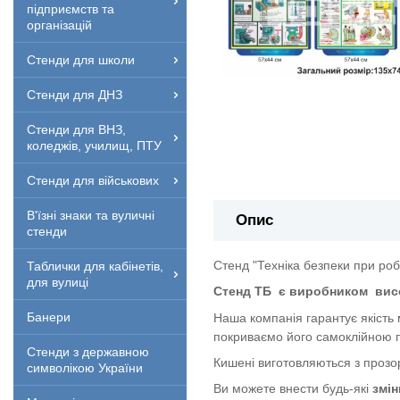
підприємств та
організацій
Стенди для школи
Стенди для ДНЗ
Стенди для ВНЗ,
коледжів, училищ, ПТУ
Стенди для військових
В'їзні знаки та вуличні
Опис
стенди
Стенд "Техніка безпеки при робо
Таблички для кабінетів,
для вулиці
Стенд ТБ
є виробником
вис
Банери
Наша компанія гарантує якість
покриваємо його самоклійною п
Стенди з державною
Кишені виготовляються з прозор
символікою України
Ви можете внести будь-які
змін