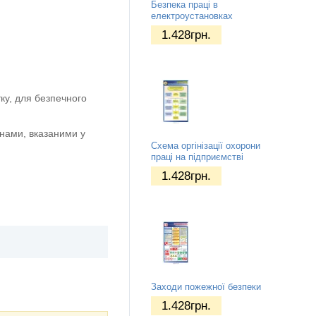
Безпека праці в
електроустановках
1.428
грн.
ку, для безпечного
нами, вказаними у
Схема оргінізації охорони
праці на підприємстві
1.428
грн.
Заходи пожежної безпеки
1.428
грн.