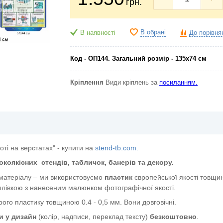
грн.
В обрані
В наявності
До порівня
Код - ОП144. Загальний розмір - 135х74 см
Кріплення
Види кріплень за
посиланням.
ті на верстатах" - купити на
stend-tb.com.
окоякісних
стендів, табличок, банерів та декору.
 матеріалу – ми використовуємо
пластик
європейської якості
товщин
лівкою з нанесеним малюнком фотографічної якості.
ого пластику товщиною 0.4 - 0,5 мм. Вони довговічні.
и у дизайн
(колір, надписи, переклад тексту)
безкоштовно
.