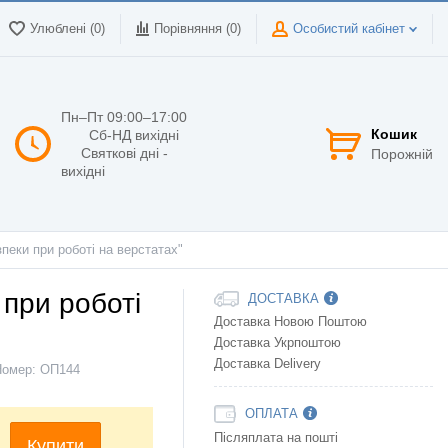
Улюблені (0)
Порівняння (
0
)
Особистий кабінет
Пн–Пт 09:00–17:00
Кошик
Сб-НД вихідні
Святкові дні -
Порожній
вихідні
зпеки при роботі на верстатах"
 при роботі
ДОСТАВКА
Доставка Новою Поштою
Доставка Укрпоштою
Доставка Delivery
Номер:
ОП144
ОПЛАТА
Післяплата на пошті
Купити