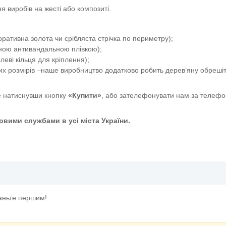
я виробів на жесті або композиті.
ативна золота чи срібляста стрічка по периметру);
сною антивандальною плівкою);
еві кільця для кріплення);
их розмірів –наше виробництво додатково робить дерев’яну обрешіт
 натиснувши кнопку
«Купити»
, або зателефонувати нам за телефо
вими службами в усі міста України.
оті на верстатах"
таньте першим!