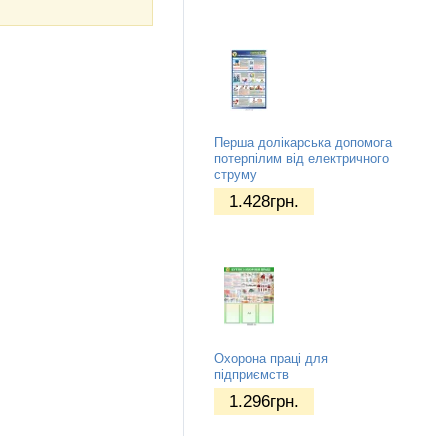
Перша долікарська допомога
потерпілим від електричного
струму
1.428
грн.
Охорона праці для
підприємств
1.296
грн.