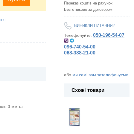
Переказ коштів на рахунок
Безготівково за договором
ння
ВИНИКЛИ ПИТАННЯ?
050-196-54-07
Телефонуйте:
096-740-54-00
068-388-21-00
або
ми самі вам зателефонуємо
Схожі товари
ою 3 мм та