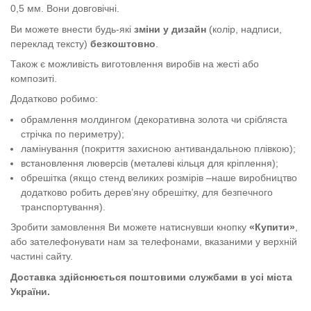
0,5 мм. Вони довговічні.
Ви можете внести будь-які
зміни у дизайн
(колір, надписи,
переклад тексту)
безкоштовно
.
Також є можливість виготовлення виробів на жесті або
композиті.
Додатково робимо:
обрамлення молдингом (декоративна золота чи срібляста
стрічка по периметру);
ламінування (покриття захисною антивандальною плівкою);
встановлення люверсів (металеві кільця для кріплення);
обрешітка (якщо стенд великих розмірів –наше виробництво
додатково робить дерев’яну обрешітку, для безпечного
транспортування).
Зробити замовлення Ви можете натиснувши кнопку
«Купити»
,
або зателефонувати нам за телефонами, вказаними у верхній
частині сайту.
Доставка здійснюється поштовими службами в усі міста
України.