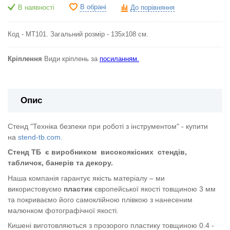
В обрані
В наявності
До порівняння
Код - МТ101. Загальний розмір - 135х108 см.
Кріплення
Види кріплень за
посиланням.
Опис
Стенд "Техніка безпеки при роботі з інструментом" - купити
на
stend-tb.com.
Стенд ТБ
є виробником
високоякісних
стендів,
табличок, банерів та декору.
Наша компанія гарантує якість матеріалу – ми
використовуємо
пластик
європейської якості
товщиною 3 мм
та покриваємо його самоклійною плівкою з нанесеним
малюнком фотографічної якості.
Кишені виготовляються з прозорого пластику товщиною 0.4 -