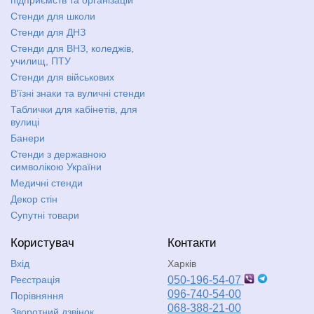
Стенди для школи
Стенди для ДНЗ
Стенди для ВНЗ, коледжів,
училищ, ПТУ
Стенди для військових
В'їзні знаки та вуличні стенди
Таблички для кабінетів, для
вулиці
Банери
Стенди з державною
символікою України
Медичні стенди
Декор стін
Супутні товари
Користувач
Контакти
Вхід
Харків
Реєстрація
050-196-54-07
096-740-54-00
Порівняння
068-388-21-00
Зворотний дзвінок