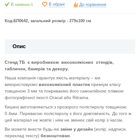
В обрані
В наявності
До порівняння
Код-БП0642, загальний розмір - 279х100
см
Опис
Стенд ТБ
є виробником
високоякісних
стендів,
табличок, банерів та декору.
Наша компанія гарантує якість матеріалу – ми
використовуємо
високоякісний пластик
преміум класу
товщиною 3 мм та покриваємо його самоклійною плівкою
фотографічної якості Oracal або Ritrama.
Кишені виготовляються з прозорого полістиролу товщиною
0.4мм. Перевагою полістиролу є його довговічність. До того ж
цей матеріал не жовтіє і ніяк не змінює свій колір з часом.
Ви можете внести будь-які
зміни у дизайн
(колір, надписи,
переклад тексту)
безкоштовно
.