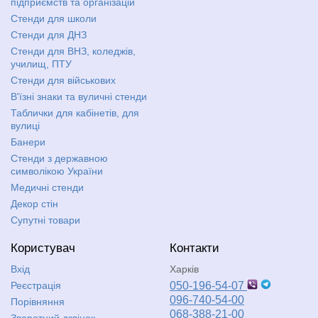
підприємств та організацій
Стенди для школи
Стенди для ДНЗ
Стенди для ВНЗ, коледжів,
училищ, ПТУ
Стенди для військових
В'їзні знаки та вуличні стенди
Таблички для кабінетів, для
вулиці
Банери
Стенди з державною
символікою України
Медичні стенди
Декор стін
Супутні товари
Користувач
Контакти
Вхід
Харків
Реєстрація
050-196-54-07
096-740-54-00
Порівняння
068-388-21-00