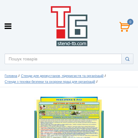
0
Головна
Стенди для держустанов, підприємств та організацій
Стенди з техніки безпеки та охорони праці для організацій