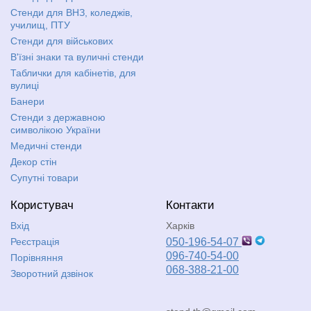
Стенди для ВНЗ, коледжів,
училищ, ПТУ
Стенди для військових
В'їзні знаки та вуличні стенди
Таблички для кабінетів, для
вулиці
Банери
Стенди з державною
символікою України
Медичні стенди
Декор стін
Супутні товари
Користувач
Контакти
Вхід
Харків
Реєстрація
050-196-54-07
096-740-54-00
Порівняння
068-388-21-00
Зворотний дзвінок