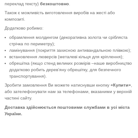
переклад тексту)
безкоштовно
.
Також є можливість виготовлення виробів на жесті або
композиті.
Додатково робимо:
обрамлення молдингом (декоративна золота чи срібляста
стрічка по периметру);
ламінування (покриття захисною антивандальною плівкою);
встановлення люверсів (металеві кільця для кріплення);
обрешітка (якщо стенд великих розмірів –наше виробництво
додатково робить дерев’яну обрешітку, для безпечного
транспортування).
Зробити замовлення Ви можете натиснувши кнопку
«Купити»
,
або зателефонувати нам за телефонами, вказаними у верхній
частині сайту.
Доставка здійснюється поштовими службами в усі міста
України.
Стенд "Небезбека в лісі"