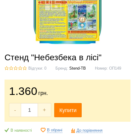
Стенд "Небезбека в лісі"
Відгуки: 0
Бренд:
Stend-TB
Номер:
ОП149
1.360
грн.
-
+
Купити
В обрані
В наявності
До порівняння