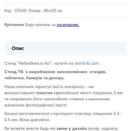
Код - ОП149. Розмір - 80х100 см.
Кріплення
Види кріплень за
посиланням.
Опис
Стенд "Небезбека в лісі" - купити на
stend-tb.com.
Стенд ТБ
є виробником
високоякісних
стендів,
табличок, банерів та декору.
Наша компанія гарантує якість матеріалу – ми
використовуємо
пластик
європейської якості
товщиною 3 мм
та покриваємо його самоклійною плівкою з нанесеним
малюнком фотографічної якості.
Кишені виготовляються з прозорого пластику товщиною 0.4 -
0,5 мм. Вони довговічні.
Ви можете внести будь-які
зміни у дизайн
(колір, надписи,