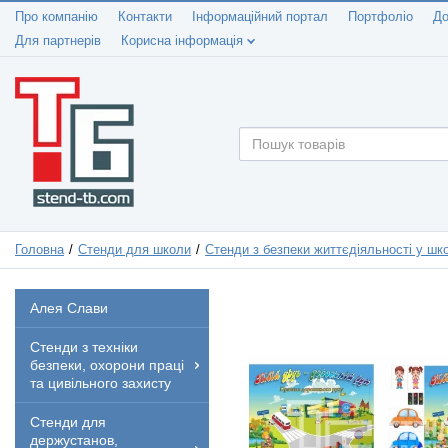
Про компанію
Контакти
Інформаційний портал
Портфоліо
До
Для партнерів
Корисна інформація
Головна
Стенди для школи
Стенди з безпеки життєдіяльності у шко
Алея Слави
Стенди з техніки
безпеки, охорони праці
та цивільного захисту
Стенди для
держустанов,