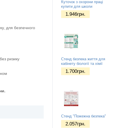
Куточок з охорони праці
купити для школи
1.946
грн.
ку, для безпечного
без ризику
Стенд безпека життя для
кабінету біології та хімії
1.700
грн.
оном
ни.
Стенд "Пожежна безпека"
2.057
грн.