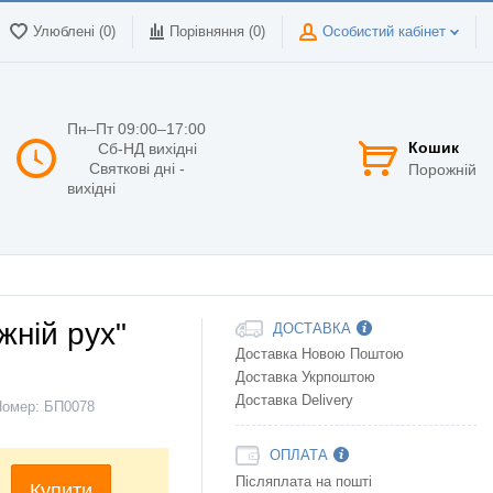
Улюблені (0)
Порівняння (
0
)
Особистий кабінет
Пн–Пт 09:00–17:00
Кошик
Сб-НД вихідні
Святкові дні -
Порожній
вихідні
жній рух"
ДОСТАВКА
Доставка Новою Поштою
Доставка Укрпоштою
Доставка Delivery
Номер:
БП0078
ОПЛАТА
Післяплата на пошті
Купити