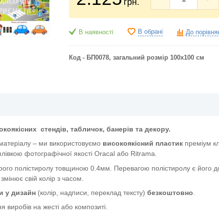
грн.
В обрані
В наявності
До порівня
Код - БП0078, загальний розмір 100х100 см
окоякісних
стендів, табличок, банерів та декору.
 матеріалу – ми використовуємо
високоякісний пластик
преміум к
лівкою фотографічної якості Oracal або Ritrama.
ого полістиролу товщиною 0.4мм. Перевагою полістиролу є його дов
 змінює свій колір з часом.
и у дизайн
(колір, надписи, переклад тексту)
безкоштовно
.
я виробів на жесті або композиті.