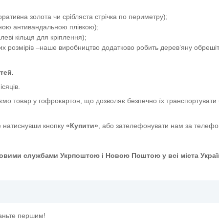
ативна золота чи срібляста стрічка по периметру);
сною антивандальною плівкою);
еві кільця для кріплення);
их розмірів –наше виробництво додатково робить дерев’яну обрешіт
тей.
ісяців.
ємо товар у гофрокартон, що дозволяє безпечно їх транспортувати 
 натиснувши кнопку
«Купити»
, або зателефонувати нам за телеф
овими службами Укрпоштою і Новою Поштою у всі міста Украї
таньте першим!