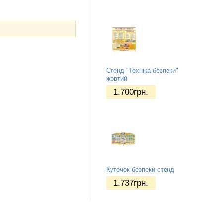
Стенд "Техніка безпеки"
жовтий
1.700
грн.
Куточок безпеки стенд
1.737
грн.