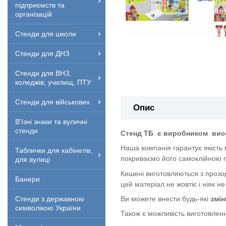
підприємств та
організацій
Стенди для школи
Стенди для ДНЗ
Стенди для ВНЗ,
коледжів, училищ, ПТУ
Стенди для військових
Опис
В'їзні знаки та вуличні
стенди
Стенд ТБ
є виробником
вис
Наша компанія гарантує якість
Таблички для кабінетів,
покриваємо його самоклійною п
для вулиці
Кишені виготовляються з прозор
Банери
цей матеріал не жовтіє і ніяк не
Ви можете внести будь-які
змін
Стенди з державною
символікою України
Також є можливість виготовленн