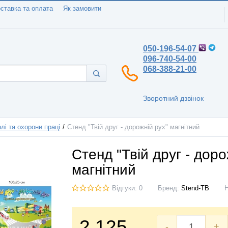
ставка та оплата
Як замовити
050-196-54-07
096-740-54-00
068-388-21-00
Зворотний дзвінок
лі та охорони праці
Стенд "Твій друг - дорожній рух" магнітний
Стенд "Твій друг - доро
магнітний
Відгуки: 0
Бренд:
Stend-TB
2.125
-
+